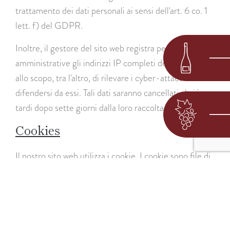
trattamento dei dati personali ai sensi dell'art. 6 co. 1
lett. f) del GDPR.
Inoltre, il gestore del sito web registra per ragioni
amministrative gli indirizzi IP completi degli accessi,
allo scopo, tra l'altro, di rilevare i cyber-attacchi e di
difendersi da essi. Tali dati saranno cancellati al più
tardi dopo sette giorni dalla loro raccolta.
Cookies
Il nostro sito web utilizza i cookie. I cookie sono file di
testo che vengono memorizzati nel browser Internet o
dal browser Internet sul dispositivo dell'utente. Se un
utente visita il nostro sito web, un cookie può essere
memorizzato sul sistema operativo dell'utente stesso.