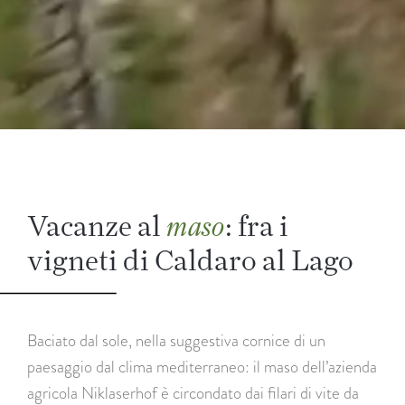
Vacanze al
: fra i
maso
vigneti di Caldaro al Lago
Baciato dal sole, nella suggestiva cornice di un
paesaggio dal clima mediterraneo: il maso dell’azienda
agricola Niklaserhof è circondato dai filari di vite da