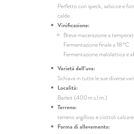
Perfetto con speck, salsicce e form
calde
Vinificazione:
Breve macerazione a temperatu
Fermentazione finale a 18 °C
Fermentazione malolattica e af
Varietà dell’uva:
Schiava in tutte le sue diverse var
Località:
Barleit (400 m s.l.m.)
Terreno:
terreno argilloso e ciottoli calcare
Forma di allevamento: