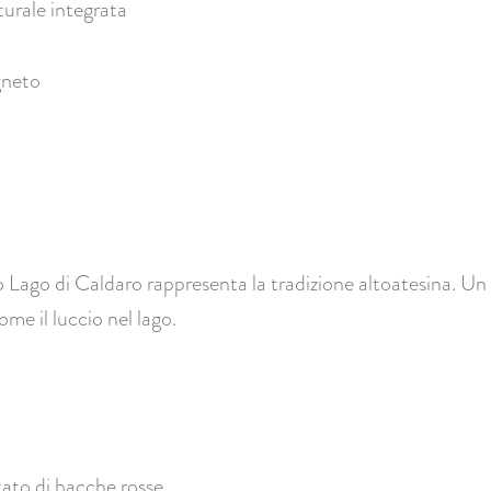
turale integrata
gneto
tro Lago di Caldaro rappresenta la tradizione altoatesina. 
me il luccio nel lago.
ato di bacche rosse