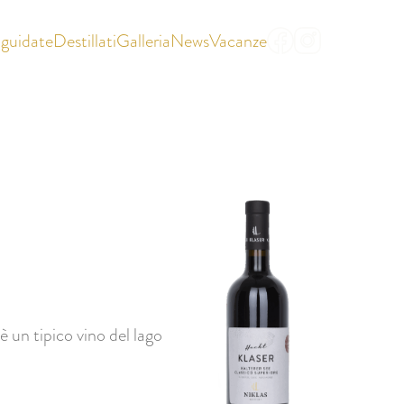
 guidate
Destillati
Galleria
News
Vacanze
|
DE
EN
è un tipico vino del lago