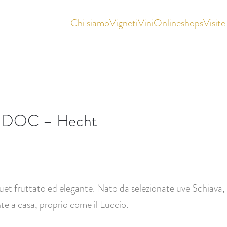
Chi siamo
Vigneti
Vini
Onlineshops
Visite
ee DOC – Hecht
uet fruttato ed elegante. Nato da selezionate uve Schiava, 
nte a casa, proprio come il Luccio.