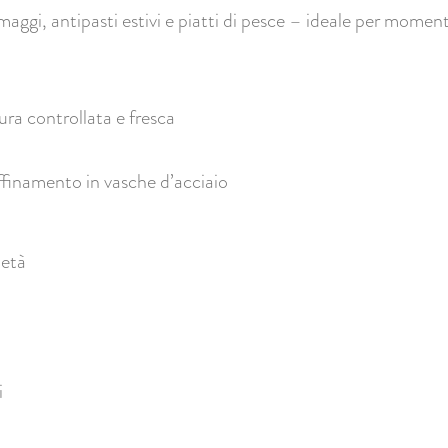
aggi, antipasti estivi e piatti di pesce – ideale per momenti
ra controllata e fresca
finamento in vasche d’acciaio
ietà
i