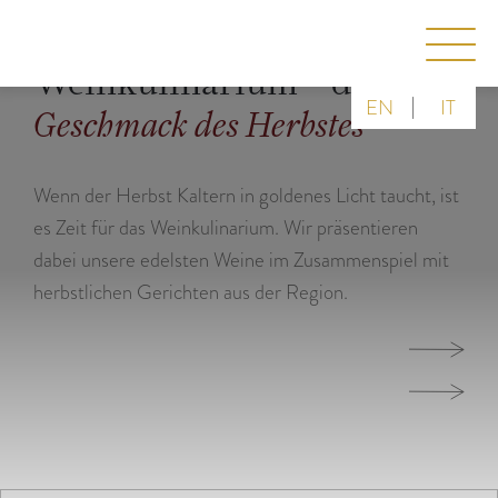
Weinkulinarium – der
|
EN
IT
Geschmack des Herbstes
Wenn der Herbst Kaltern in goldenes Licht taucht, ist
es Zeit für das Weinkulinarium. Wir präsentieren
dabei unsere edelsten Weine im Zusammenspiel mit
herbstlichen Gerichten aus der Region.