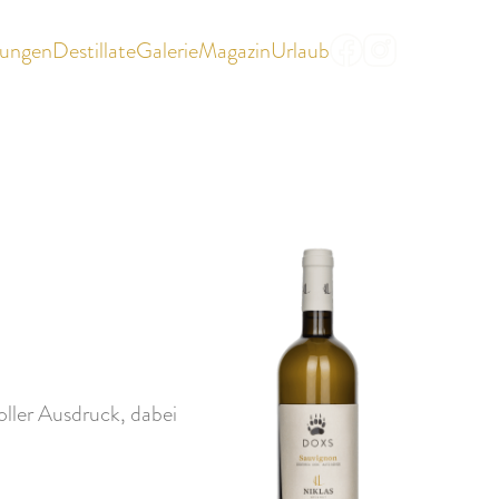
rungen
Destillate
Galerie
Magazin
Urlaub
|
EN
IT
oller Ausdruck, dabei