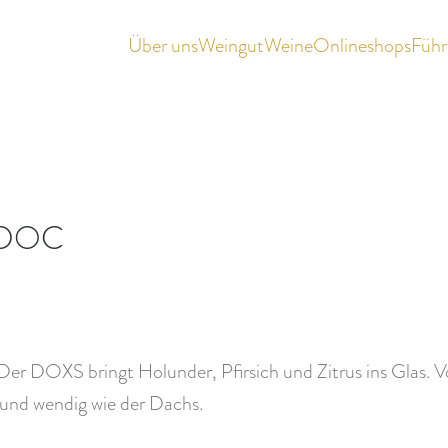
Über uns
Weingut
Weine
Onlineshops
Füh
n DOC
 Der DOXS bringt Holunder, Pfirsich und Zitrus ins Glas. V
 und wendig wie der Dachs.