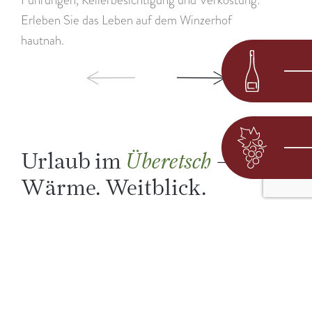
Erleben Sie das Leben auf dem Winzerhof
hautnah.
Urlaub im
– Wein.
Überetsch
Wärme. Weitblick.
Zwischen Weinreben und Zypressen, alten Höfen und
weiten Horizonten: Das Überetsch rund um Kaltern
begeistert mit mediterranem Flair, gelebter Tradition
und seiner einzigartigen Lage zwischen Bergen und